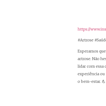
https://www.i
#Artrose #Saú
Esperamos que 
artrose. Não h
lidar com essa 
experiência ou 
o bem-estar. 💪