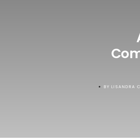
Com
BY
LISANDRA C