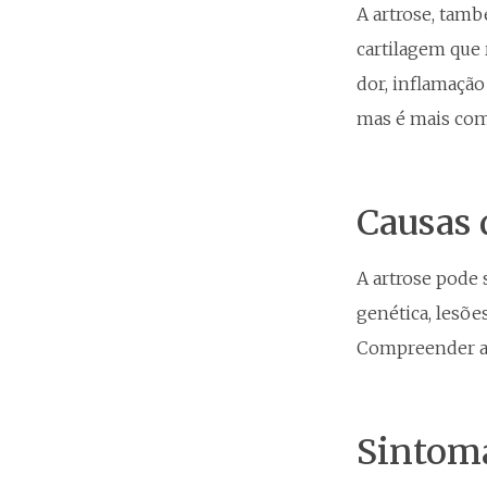
A artrose, tam
cartilagem que 
dor, inflamação
mas é mais com
Causas 
A artrose pode 
genética, lesões
Compreender as
Sintoma