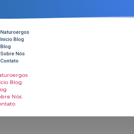
Naturoergos
Inicio Blog
Blog
Sobre Nós
Contato
aturoergos
icio Blog
log
obre Nós
ontato