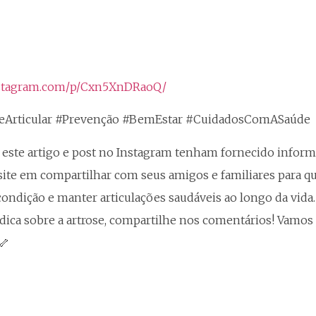
nstagram.com/p/Cxn5XnDRaoQ/
deArticular #Prevenção #BemEstar #CuidadosComASaúde
este artigo e post no Instagram tenham fornecido informa
esite em compartilhar com seus amigos e familiares para 
condição e manter articulações saudáveis ao longo da vida
dica sobre a artrose, compartilhe nos comentários! Vamos
🦴