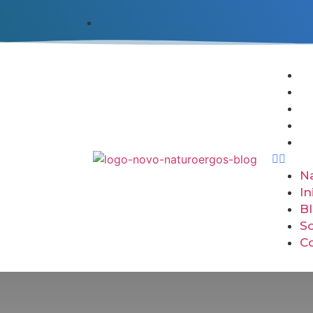
N
In
B
S
C