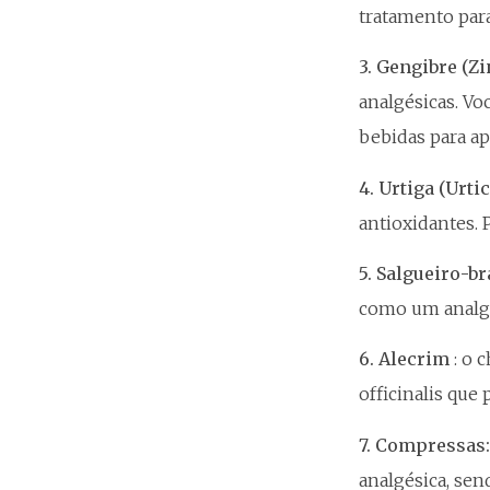
tratamento para
3. Gengibre (Zi
analgésicas. Vo
bebidas para ap
4. Urtiga (Urtic
antioxidantes.
5. Salgueiro-br
como um analgés
6. Alecrim
: o 
officinalis que
7. Compressas
analgésica, sen