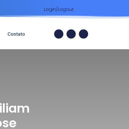
Login/Logout
Contato
iliam
ose