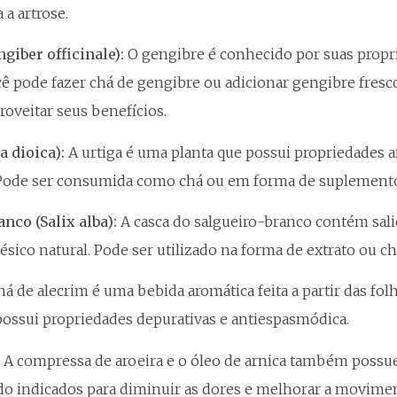
 a artrose.
ngiber officinale):
O gengibre é conhecido por suas propri
cê pode fazer chá de gengibre ou adicionar gengibre fres
roveitar seus benefícios.
a dioica):
A urtiga é uma planta que possui propriedades a
 Pode ser consumida como chá ou em forma de suplement
anco (Salix alba):
A casca do salgueiro-branco contém sal
ico natural. Pode ser utilizado na forma de extrato ou ch
chá de alecrim é uma bebida aromática feita a partir das fo
 possui propriedades depurativas e antiespasmódica.
:
A compressa de aroeira e o óleo de arnica também possue
do indicados para diminuir as dores e melhorar a movimen