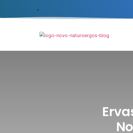
Erva
No