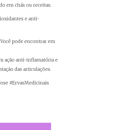
do em chás ou receitas.
ioxidantes e anti-
l. Você pode encontrar em
 ação anti-inflamatória e
tação das articulações.
trose #ErvasMedicinais