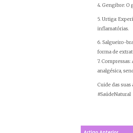
4. Gengibre: O 
5. Urtiga: Expe
inflamatórias.
6. Salgueiro-br
forma de extrat
7. Compressas:
analgésica, sen
Cuide das suas 
#SaúdeNatural
Artigo Anterior