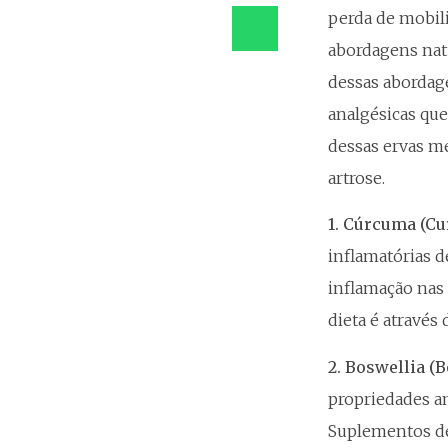
perda de mobili
abordagens natu
dessas abordage
analgésicas qu
dessas ervas me
artrose.
1. Cúrcuma (Cu
inflamatórias d
inflamação nas 
dieta é através
2. Boswellia (B
propriedades an
Suplementos de