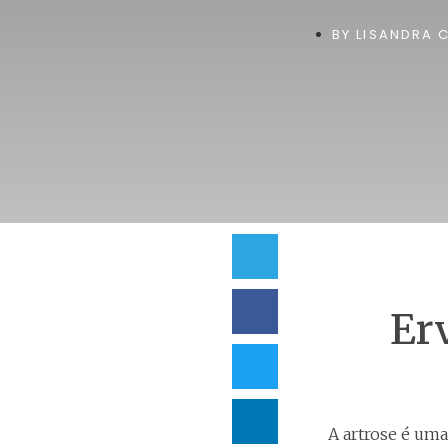
BY
LISANDRA C
Er
A artrose é um