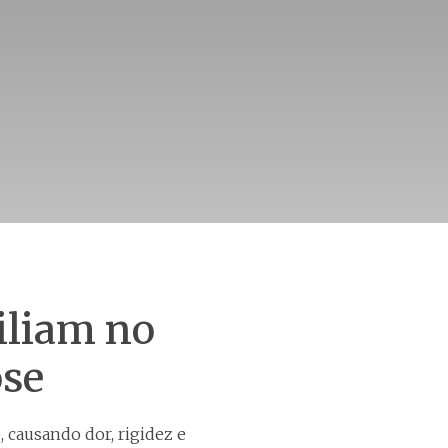
iliam no
ose
 causando dor, rigidez e